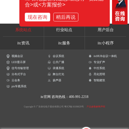
合>或<方案报价>
现在咨询
稍后再说
系统站点
行业站点
用户后台
itc资讯
itc服务
itc小程序
视频会议
会议系统
itcHUB会议一体机
LED显示屏
公共广播
专业扩声
信号传输管理
录播系统
中控系统
分布式平台
舞台灯光
亮化照明
云会务
扬声器
智能建筑
pis车载系统
itc官网
咨询热线：400-991-2218
Copyright © 广东保伦电子股份有限公司
粤ICP备16106620号
产品参数解释声明