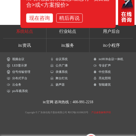
合>或<方案报价>
现在咨询
稍后再说
系统站点
行业站点
用户后台
itc资讯
itc服务
itc小程序
视频会议
会议系统
itcHUB会议一体机
LED显示屏
公共广播
专业扩声
信号传输管理
录播系统
中控系统
分布式平台
舞台灯光
亮化照明
云会务
扬声器
智能建筑
pis车载系统
itc官网
咨询热线：400-991-2218
Copyright © 广东保伦电子股份有限公司
粤ICP备16106620号
产品参数解释声明