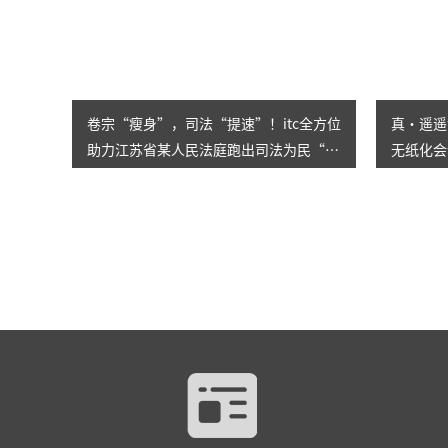
卷宗“瘦身”，司法“提速”！itc全方位
真·遥遥
助力江苏省某人民法庭跑出司法为民“加
无纸化会
速度”
企打造一