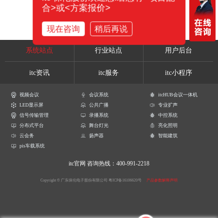
合>或<方案报价>
现在咨询
稍后再说
系统站点
行业站点
用户后台
itc资讯
itc服务
itc小程序
视频会议
会议系统
itcHUB会议一体机
LED显示屏
公共广播
专业扩声
信号传输管理
录播系统
中控系统
分布式平台
舞台灯光
亮化照明
云会务
扬声器
智能建筑
pis车载系统
itc官网
咨询热线：400-991-2218
Copyright © 广东保伦电子股份有限公司
粤ICP备16106620号
产品参数解释声明