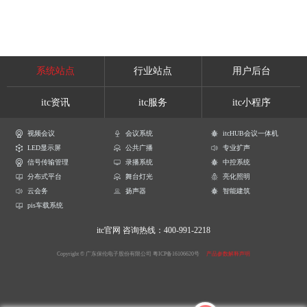
系统站点
行业站点
用户后台
itc资讯
itc服务
itc小程序
视频会议
会议系统
itcHUB会议一体机
LED显示屏
公共广播
专业扩声
信号传输管理
录播系统
中控系统
分布式平台
舞台灯光
亮化照明
云会务
扬声器
智能建筑
pis车载系统
itc官网
咨询热线：400-991-2218
Copyright © 广东保伦电子股份有限公司
粤ICP备16106620号
产品参数解释声明