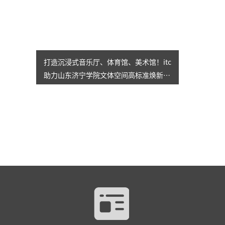
打造沉浸式音乐厅、体育馆、美术馆！itc
助力山东济宁学院文体空间高标准焕新升
级→