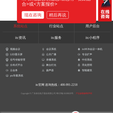
合>或<方案报价>
现在咨询
稍后再说
系统站点
行业站点
用户后台
itc资讯
itc服务
itc小程序
视频会议
会议系统
itcHUB会议一体机
LED显示屏
公共广播
专业扩声
信号传输管理
录播系统
中控系统
分布式平台
舞台灯光
亮化照明
云会务
扬声器
智能建筑
pis车载系统
itc官网
咨询热线：400-991-2218
Copyright © 广东保伦电子股份有限公司
粤ICP备16106620号
产品参数解释声明