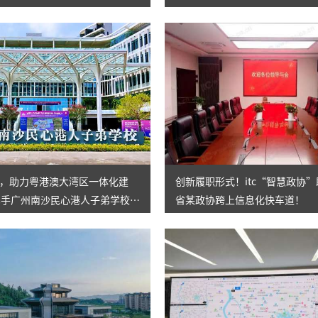
，助力粤港澳大湾区一体化建
创新履职形式！itc“智慧政协
c携手广州南沙民心港人子弟学校高
省某政协跨上信息化快车道！