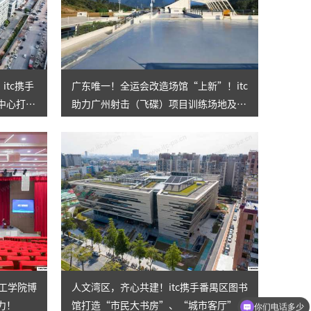
itc携手
广东唯一！全运会改造场馆“上新”！itc
中心打造
助力广州射击（飞碟）项目训练场地及比
赛场地智能化建设！
理工学院博
人文湾区，齐心共建！itc携手番禺区图书
力！
馆打造“市民大书房”、“城市客厅”
你们电话多少