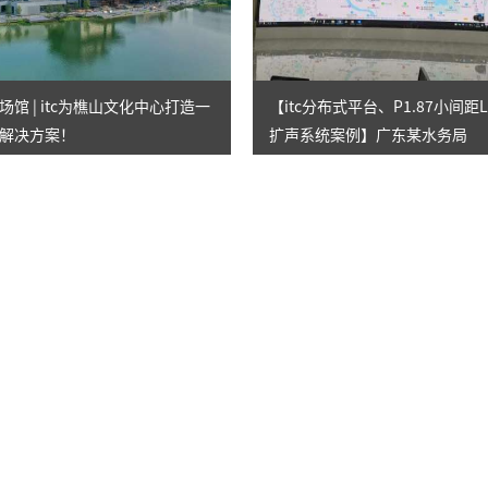
馆 | itc为樵山文化中心打造一
【itc分布式平台、P1.87小间距
解决方案！
扩声系统案例】广东某水务局