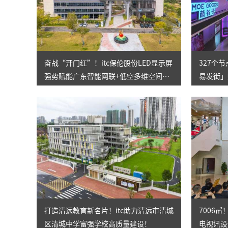
奋战“开门红”！itc保伦股份LED显示屏
327个
强势赋能广东智能网联+低空多维空间
易发街」
（韶关）综合试验区双展厅顺利落地
多元街区
打造清远教育新名片！itc助力清远市清城
7006
区清城中学富强学校高质量建设！
电视讯设