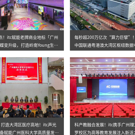
节点！itc赋能老牌商业地标「广州
每秒超200万亿次“算力巨擘”！
蝶变升级，打造岭南Young生活
中国联通粤港澳大湾区枢纽数据
！
智慧办公新标杆，效率狂飙！
㎡！打造大湾区医疗高地！itc声光
科产教融合发展！itc携手广州
备赋能广州医科大学高质量发
罗校区为高等教育发展注入新活