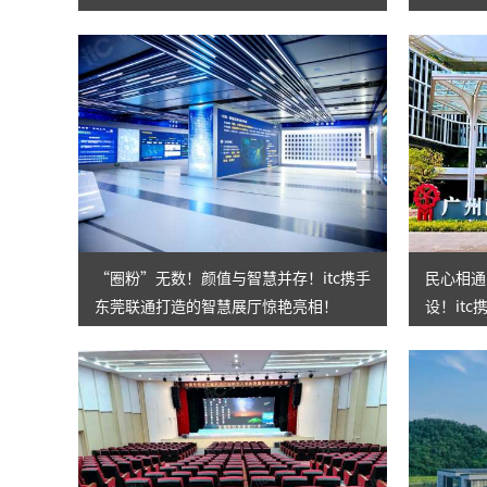
展！
“圈粉”无数！颜值与智慧并存！itc携手
民心相通
东莞联通打造的智慧展厅惊艳亮相！
设！it
质办学！