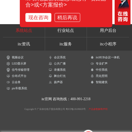
合>或<方案报价>
现在咨询
稍后再说
系统站点
行业站点
用户后台
itc资讯
itc服务
itc小程序
视频会议
会议系统
itcHUB会议一体机
LED显示屏
公共广播
专业扩声
信号传输管理
录播系统
中控系统
分布式平台
舞台灯光
亮化照明
云会务
扬声器
智能建筑
pis车载系统
itc官网
咨询热线：400-991-2218
Copyright © 广东保伦电子股份有限公司
粤ICP备16106620号
产品参数解释声明