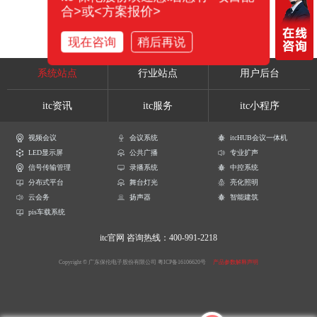
合>或<方案报价>
现在咨询
稍后再说
系统站点
行业站点
用户后台
itc资讯
itc服务
itc小程序
视频会议
会议系统
itcHUB会议一体机
LED显示屏
公共广播
专业扩声
信号传输管理
录播系统
中控系统
分布式平台
舞台灯光
亮化照明
云会务
扬声器
智能建筑
pis车载系统
itc官网
咨询热线：400-991-2218
Copyright © 广东保伦电子股份有限公司
粤ICP备16106620号
产品参数解释声明