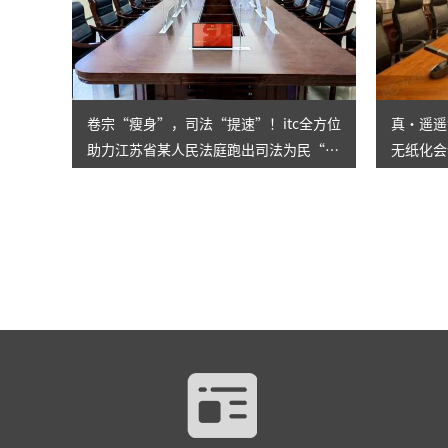
卷宗“瘦身”，司法“提速”！itc全方位
真·遥遥
助力江苏省某人民法庭跑出司法为民“加
无纸化会
速度”
企打造一