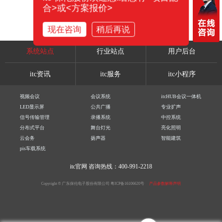
合>或<方案报价>
现在咨询
稍后再说
系统站点
行业站点
用户后台
itc资讯
itc服务
itc小程序
视频会议
会议系统
itcHUB会议一体机
LED显示屏
公共广播
专业扩声
信号传输管理
录播系统
中控系统
分布式平台
舞台灯光
亮化照明
云会务
扬声器
智能建筑
pis车载系统
itc官网
咨询热线：400-991-2218
Copyright © 广东保伦电子股份有限公司
粤ICP备16106620号
产品参数解释声明