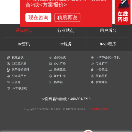
合>或<方案报价>
现在咨询
稍后再说
系统站点
行业站点
用户后台
itc资讯
itc服务
itc小程序
视频会议
会议系统
itcHUB会议一体机
LED显示屏
公共广播
专业扩声
信号传输管理
录播系统
中控系统
分布式平台
舞台灯光
亮化照明
云会务
扬声器
智能建筑
pis车载系统
itc官网
咨询热线：400-991-2218
Copyright © 广东保伦电子股份有限公司
粤ICP备16106620号
产品参数解释声明