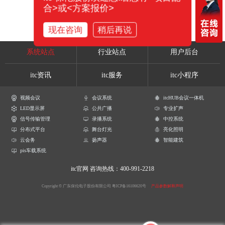
合>或<方案报价>
现在咨询
稍后再说
系统站点
行业站点
用户后台
itc资讯
itc服务
itc小程序
视频会议
会议系统
itcHUB会议一体机
LED显示屏
公共广播
专业扩声
信号传输管理
录播系统
中控系统
分布式平台
舞台灯光
亮化照明
云会务
扬声器
智能建筑
pis车载系统
itc官网
咨询热线：400-991-2218
Copyright © 广东保伦电子股份有限公司
粤ICP备16106620号
产品参数解释声明