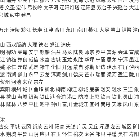
塔
文圣
宏伟
弓长岭
太子河
辽阳灯塔
辽阳县
双台子
兴隆台
大洼
兴城
绥中
建昌
万州
涪陵
黔江
长寿
江津
合川
永川
南川
綦江
大足
璧山
铜梁
潼
山
西双版纳
大理
德宏
怒江
迪庆
明
禄劝
寻甸
安宁
麒麟
沾益
马龙
陆良
师宗
罗平
富源
会泽
宣威
江
镇雄
彝良
威信
水富
古城
玉龙
永胜
华坪
宁蒗
思茅
宁洱
墨江
姚
永仁
元谋
武定
禄丰
个旧
开远
蒙自
弥勒
屏边
建水
石屏
泸西
渡
南涧
巍山
永平
云龙
洱源
剑川
鹤庆
芒市
瑞丽
梁河
盈江
陇川
贺州
河池
来宾
崇左
宾阳
横州
城中
鱼峰
柳北
柳南
柳江
柳城
鹿寨
融安
融水
三江
象
县
蒙山
海城
银海
铁山港
合浦
港口
防城
上思
钦南
钦北
灵山
浦
林
隆林
八步
平桂
昭平
钟山
富川
金城江
宜州
南丹
天峨
凤山
东
梁
古交
平城
云冈
新荣
云州
阳高
天镇
广灵
灵丘
浑源
左云
城区
矿
水
朔城
平鲁
山阴
应县
右玉
怀仁
榆次
太谷
祁县
平遥
灵石
寿阳