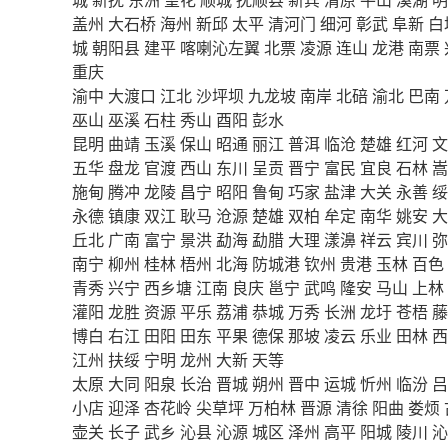
盖州
大石桥
海州
新邱
太平
清河门
细河
彰武
阜新
白
城
朝阳县
建平
喀喇沁左翼
北票
凌源
连山
龙港
南票
重庆
渝中
大渡口
江北
沙坪坝
九龙坡
南岸
北碚
渝北
巴南
巫山
巫溪
石柱
秀山
酉阳
彭水
昆明
曲靖
玉溪
保山
昭通
丽江
普洱
临沧
楚雄
红河
文
五华
盘龙
官渡
西山
东川
呈贡
晋宁
富民
宜良
石林
嵩
施甸
腾冲
龙陵
昌宁
昭阳
鲁甸
巧家
盐津
大关
永善
绥
永德
镇康
双江
耿马
沧源
楚雄
双柏
牟定
南华
姚安
大
丘北
广南
富宁
景洪
勐海
勐腊
大理
漾濞
祥云
宾川
弥
南宁
柳州
桂林
梧州
北海
防城港
钦州
贵港
玉林
百色
青秀
兴宁
西乡塘
江南
良庆
邕宁
武鸣
隆安
马山
上林
灌阳
龙胜
资源
平乐
荔浦
恭城
万秀
长洲
龙圩
苍梧
藤
博白
右江
田阳
田东
平果
德保
那坡
凌云
乐业
田林
西
江州
扶绥
宁明
龙州
大新
天等
太原
大同
阳泉
长治
晋城
朔州
晋中
运城
忻州
临汾
吕
小店
迎泽
杏花岭
尖草坪
万柏林
晋源
清徐
阳曲
娄烦
壶关
长子
武乡
沁县
沁源
城区
泽州
高平
阳城
陵川
沁