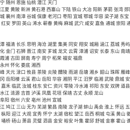
宁
随州
恩施
仙桃
潜江
天门
江夏
黄陂
新洲
黄石港
西塞山
下陆
铁山
大冶
阳新
茅箭
张湾
郧
城
襄州
南漳
谷城
保康
老河口
枣阳
宜城
鄂城
华容
梁子湖
东宝
红安
罗田
英山
浠水
蕲春
黄梅
麻城
武穴
咸安
嘉鱼
通城
崇阳
潭
福清
长乐
思明
海沧
湖里
集美
同安
翔安
城厢
涵江
荔城
秀屿
化
金门
石狮
晋江
南安
芗城
龙文
云霄
漳浦
诏安
长泰
东山
南靖
霞浦
古田
屏南
寿宁
周宁
柘荣
福安
福鼎
永州
怀化
娄底
湘西
峰
天元
渌口
攸县
茶陵
炎陵
醴陵
雨湖
岳塘
湘乡
韶山
珠晖
雁峰
冈
岳阳楼
云溪
君山
岳阳
华容
湘阴
平江
汨罗
临湘
武陵
鼎城
安
嘉禾
临武
汝城
桂东
安仁
资兴
零陵
冷水滩
祁阳
东安
双牌
道县
水江
涟源
吉首
泸溪
凤凰
花垣
保靖
古丈
永顺
龙山
阜阳
宿州
六安
亳州
池州
宣城
江
鸠江
三山
无为
芜湖
繁昌
南陵
龙子湖
蚌山
禹会
淮上
怀远
五
枞阳
迎江
大观
宜秀
怀宁
太湖
宿松
望江
岳西
桐城
屯溪
黄山
埇桥
砀山
萧县
灵璧
泗县
金安
裕安
叶集
霍邱
舒城
金寨
霍山