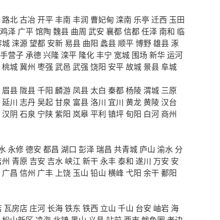
路北
古冶
开平
丰南
丰润
曹妃甸
滦南
乐亭
迁西
玉田
鸡泽
广平
馆陶
魏县
曲周
武安
襄都
信都
任泽
南和
临
容城
涞源
望都
安新
易县
曲阳
蠡县
顺平
博野
雄县
涿
手营子
承德
兴隆
滦平
隆化
丰宁
宽城
围场
新华
运河
桃城
冀州
枣强
武邑
武强
饶阳
安平
故城
景县
阜城
眉县
陇县
千阳
麟游
凤县
太白
秦都
杨陵
渭城
三原
延川
志丹
吴起
甘泉
富县
洛川
宜川
黄龙
黄陵
汉台
汉阴
石泉
宁陕
紫阳
岚皋
平利
镇坪
旬阳
白河
商州
水
永修
德安
都昌
湖口
彭泽
瑞昌
共青城
庐山
渝水
分
吉州
青原
吉安
吉水
峡江
新干
永丰
泰和
遂川
万安
安
广昌
信州
广丰
上饶
玉山
铅山
横峰
弋阳
余干
鄱阳
店
瓦房店
庄河
长海
铁东
铁西
立山
千山
台安
岫岩
海
松山新区
凌海
北镇
黑山
义县
站前
西市
鲅鱼圈
老边