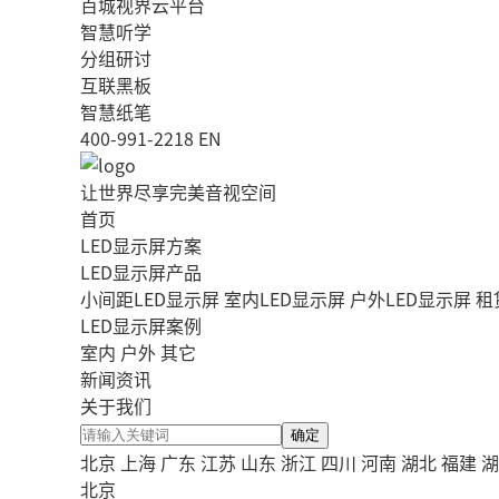
百城视界云平台
智慧听学
分组研讨
互联黑板
智慧纸笔
400-991-2218
EN
让世界尽享完美音视空间
首页
LED显示屏方案
LED显示屏产品
小间距LED显示屏
室内LED显示屏
户外LED显示屏
租
LED显示屏案例
室内
户外
其它
新闻资讯
关于我们
确定
北京
上海
广东
江苏
山东
浙江
四川
河南
湖北
福建
湖
北京