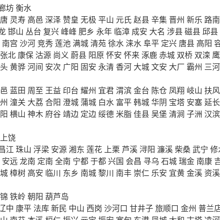
廊坊
衡水
唐
灵寿
高邑
深泽
赞皇
无极
平山
元氏
赵县
辛集
晋州
新乐
路南
龙
邯山
丛台
复兴
峰峰
肥乡
永年
临漳
成安
大名
涉县
磁县
邱县
南宫
沙河
竞秀
莲池
满城
清苑
徐水
涞水
阜平
定兴
唐县
高阳
张北
康保
沽源
尚义
蔚县
阳原
怀安
怀来
涿鹿
赤城
双桥
双滦
鹰
头
黄骅
河间
安次
广阳
固安
永清
香河
大城
文安
大厂
霸州
三河
邑
蓝田
周至
王益
印台
耀州
宜君
渭滨
金台
陈仓
凤翔
岐山
扶风
州
潼关
大荔
合阳
澄城
蒲城
白水
富平
韩城
华阴
宝塔
安塞
延长
阳
横山
神木
府谷
靖边
定边
绥德
米脂
佳县
吴堡
清涧
子洲
汉滨
上饶
昌江
珠山
浮梁
安源
湘东
莲花
上栗
芦溪
浔阳
濂溪
柴桑
武宁
修
安远
龙南
定南
全南
宁都
于都
兴国
会昌
寻乌
石城
瑞金
南康
城
樟树
高安
临川
东乡
南城
黎川
南丰
崇仁
乐安
宜黄
金溪
资溪
锦
铁岭
朝阳
葫芦岛
辽中
康平
法库
新民
中山
西岗
沙河口
甘井子
旅顺口
金州
普兰
山
南芬
本溪
桓仁
振兴
元宝
振安
宽甸
东港
凤城
太和
古塔
凌河