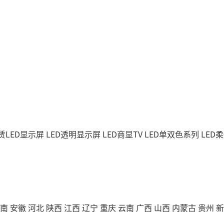
赁LED显示屏
LED透明显示屏
LED商显TV
LED单双色系列
LED
南
安徽
河北
陕西
江西
辽宁
重庆
云南
广西
山西
内蒙古
贵州
新