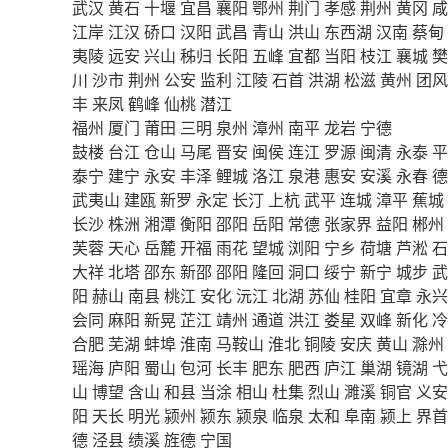
武汉
黄石
十堰
宜昌
襄阳
鄂州
荆门
孝感
荆州
黄冈
咸
江岸
江汉
硚口
汉阳
武昌
青山
洪山
东西湖
汉南
蔡甸
夷陵
远安
兴山
秭归
长阳
五峰
宜都
当阳
枝江
襄城
樊
川
沙市
荆州
公安
监利
江陵
石首
洪湖
松滋
黄州
团风
丰
来凤
鹤峰
仙桃
潜江
福州
厦门
莆田
三明
泉州
漳州
南平
龙岩
宁德
鼓楼
台江
仓山
马尾
晋安
闽侯
连江
罗源
闽清
永泰
平
泰宁
建宁
永安
丰泽
鲤城
洛江
泉港
惠安
安溪
永春
德
武夷山
建瓯
新罗
永定
长汀
上杭
武平
连城
漳平
蕉城
长沙
株洲
湘潭
衡阳
邵阳
岳阳
常德
张家界
益阳
郴州
芙蓉
天心
岳麓
开福
雨花
望城
浏阳
宁乡
荷塘
芦淞
石
大祥
北塔
邵东
新邵
邵阳
隆回
洞口
绥宁
新宁
城步
武
阳
赫山
南县
桃江
安化
沅江
北湖
苏仙
桂阳
宜章
永兴
会同
麻阳
新晃
芷江
靖州
通道
洪江
娄星
双峰
新化
冷
合肥
芜湖
蚌埠
淮南
马鞍山
淮北
铜陵
安庆
黄山
滁州
瑶海
庐阳
蜀山
包河
长丰
肥东
肥西
庐江
巢湖
镜湖
弋
山
博望
含山
和县
当涂
相山
杜集
烈山
濉溪
铜官
义安
阳
天长
明光
颍州
颍东
颍泉
临泉
太和
阜南
颍上
界首
德
泾县
绩溪
旌德
宁国