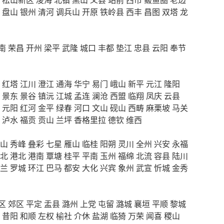
盘山
银州
清河
调兵山
开原
铁岭县
西丰
昌图
双塔
龙
南
荣昌
开州
梁平
武隆
城口
丰都
垫江
忠县
云阳
奉节
红塔
江川
澄江
通海
华宁
易门
峨山
新平
元江
隆阳
景东
景谷
镇沅
江城
孟连
澜沧
西盟
临翔
凤庆
云县
元阳
红河
金平
绿春
河口
文山
砚山
西畴
麻栗坡
马关
泸水
福贡
贡山
兰坪
香格里拉
德钦
维西
山
秀峰
叠彩
七星
雁山
临桂
阳朔
灵川
全州
兴安
永福
北
港北
港南
覃塘
桂平
平南
玉州
福绵
北流
容县
陆川
兰
罗城
环江
巴马
都安
大化
兴宾
象州
武宣
忻城
金秀
区
郊区
平定
盂县
潞州
上党
屯留
潞城
襄垣
平顺
黎城
昔阳
和顺
左权
榆社
介休
盐湖
临猗
万荣
闻喜
稷山