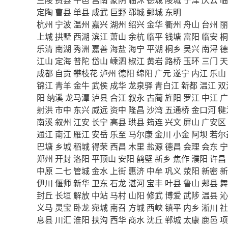
定陶
曹县
单县
成武
巨野
郓城
鄄城
东明
杭州
宁波
温州
嘉兴
湖州
绍兴
金华
衢州
舟山
台州
丽
上城
拱墅
西湖
滨江
萧山
余杭
临平
钱塘
富阳
临安
桐
乐清
南湖
秀洲
嘉善
海盐
海宁
平湖
桐乡
吴兴
南浔
德
江山
定海
普陀
岱山
嵊泗
椒江
黄岩
路桥
玉环
三门
天
成都
自贡
攀枝花
泸州
德阳
绵阳
广元
遂宁
内江
乐山
锦江
青羊
金牛
武侯
成华
龙泉驿
青白江
新都
温江
双
阳
纳溪
龙马潭
泸县
合江
叙永
古蔺
旌阳
罗江
中江
广
射洪
市中
东兴
威远
资中
隆昌
沙湾
五通桥
金口河
犍
南溪
叙州
江安
长宁
高县
珙县
筠连
兴文
屏山
广安区
通江
南江
雁江
安岳
乐至
马尔康
金川
小金
阿坝
若尔
巴塘
乡城
稻城
得荣
西昌
木里
盐源
德昌
会理
会东
宁
郑州
开封
洛阳
平顶山
安阳
鹤壁
新乡
焦作
濮阳
许昌
中原
二七
管城
金水
上街
惠济
中牟
巩义
荥阳
新密
新
伊川
偃师
新华
卫东
石龙
湛河
宝丰
叶县
鲁山
郏县
舞
封丘
长垣
解放
中站
马村
山阳
修武
博爱
武陟
温县
沁
义马
灵宝
卧龙
宛城
南召
方城
西峡
镇平
内乡
淅川
社
息县
川汇
淮阳
扶沟
西华
商水
沈丘
郸城
太康
鹿邑
项