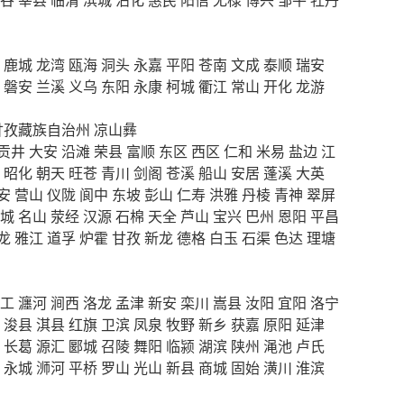
鹿城
龙湾
瓯海
洞头
永嘉
平阳
苍南
文成
泰顺
瑞安
磐安
兰溪
义乌
东阳
永康
柯城
衢江
常山
开化
龙游
甘孜藏族自治州
凉山彝
贡井
大安
沿滩
荣县
富顺
东区
西区
仁和
米易
盐边
江
昭化
朝天
旺苍
青川
剑阁
苍溪
船山
安居
蓬溪
大英
安
营山
仪陇
阆中
东坡
彭山
仁寿
洪雅
丹棱
青神
翠屏
城
名山
荥经
汉源
石棉
天全
芦山
宝兴
巴州
恩阳
平昌
龙
雅江
道孚
炉霍
甘孜
新龙
德格
白玉
石渠
色达
理塘
工
瀍河
涧西
洛龙
孟津
新安
栾川
嵩县
汝阳
宜阳
洛宁
浚县
淇县
红旗
卫滨
凤泉
牧野
新乡
获嘉
原阳
延津
长葛
源汇
郾城
召陵
舞阳
临颍
湖滨
陕州
渑池
卢氏
永城
浉河
平桥
罗山
光山
新县
商城
固始
潢川
淮滨