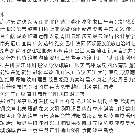
水
庐
淳安
建德
海曙
江北
北仑
镇海
鄞州
奉化
象山
宁海
余姚
慈溪
清
长兴
安吉
越城
柯桥
上虞
诸暨
嵊州
新昌
婺城
金东
武义
浦江
台
仙居
温岭
临海
莲都
龙泉
青田
云和
庆元
缙云
遂昌
松阳
景宁
南充
眉山
宜宾
广安
达州
雅安
巴中
资阳
阿坝藏族羌族自治州
流
郫都
简阳
都江堰
彭州
邛崃
崇州
金堂
大邑
蒲江
新津
自流井
汉
什邡
绵竹
涪城
游仙
安州
三台
盐亭
梓潼
北川
平武
江油
利州
为
井研
夹江
沐川
峨边
马边
峨眉山
顺庆
高坪
嘉陵
西充
南部
蓬
前锋
岳池
武胜
邻水
华蓥
通川
达川
宣汉
开江
大竹
渠县
万源
雨
盖
红原
壤塘
汶川
理县
茂县
松潘
九寨沟
黑水
康定
泸定
丹巴
九
南
普格
布拖
金阳
昭觉
喜德
冕宁
越西
甘洛
美姑
雷波
漯河
三门峡
南阳
商丘
信阳
周口
驻马店
郑
登封
龙亭
顺河
鼓楼
禹王台
祥符
杞县
通许
尉氏
兰考
老城
西
钢
文峰
北关
殷都
龙安
安阳
汤阴
滑县
内黄
林州
淇滨
山城
鹤山
阳
孟州
华龙
清丰
南乐
范县
台前
濮阳
魏都
建安
鄢陵
襄城
禹州
旗
唐河
新野
桐柏
邓州
梁园
睢阳
民权
睢县
宁陵
柘城
虞城
夏邑
城
驿城
西平
上蔡
平舆
正阳
确山
泌阳
汝南
遂平
新蔡