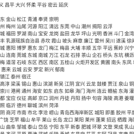
义
昌平
大兴
怀柔
平谷
密云
延庆
东
金山
松江
青浦
奉贤
崇明
州
梅州
汕尾
河源
阳江
清远
东莞
中山
潮州
揭阳
云浮
城
福田
罗湖
南山
宝安
龙岗
盐田
龙华
坪山
光明
香洲
斗门
金湾
丰
乳源瑶族自治县
赤坎
霞山
坡头
麻章
廉江
雷州
吴川
遂溪
徐
城
惠阳
博罗
惠东
龙门
梅江
梅县
大埔
丰顺
五华
平远
蕉岭
兴宁
山
连南
莞城
东城
南城
万江
石龙
石排
茶山
企石
桥头
东坑
横沥
梅
道滘
石岐
东区
西区
南区
五桂山
火炬开发区
黄圃
南头
东凤
惠来
云城
云安
罗定
新兴
郁南
镇江
泰州
宿迁
高淳
梁溪
锡山
惠山
滨湖
新吴
江阴
宜兴
云龙
鼓楼
贾汪
泉山
铜
崇川
港闸
通州
海安
如东
启东
如皋
海门
海州
连云
赣榆
东海
灌
都
宝应
仪征
高邮
京口
润州
丹徒
丹阳
扬中
句容
海陵
高港
姜堰
照
临沂
德州
聊城
滨州
菏泽
阴
商河
市南
市北
李沧
崂山
青岛西海岸新区
城阳
即墨
胶州
平
广饶
芝罘
福山
牟平
莱山
长岛
龙口
莱阳
莱州
蓬莱
招远
栖霞
海
山
曲阜
邹城
泰山
岱岳
宁阳
东平
新泰
肥城
环翠
文登
荣成
乳山
邑
齐河
平原
夏津
武城
乐陵
禹城
东昌府
茌平
东阿
冠县
高唐
阳