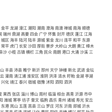
金平
龙湖
濠江
潮阳
潮南
澄海
南澳
禅城
南海
顺德
闻
端州
鼎湖
高要
四会
广宁
怀集
封开
德庆
蓬江
江海
城区
海丰
陆河
陆丰
源城
紫金
龙川
连平
和平
东源
常平
虎门
长安
沙田
厚街
寮步
大岭山
大朗
黄江
樟木
阜沙
小榄
古镇
横栏
三角
民众
南朗
港口
大涌
沙溪
三
山
丰县
沛县
睢宁
新沂
邳州
天宁
钟楼
新北
武进
金坛
云
灌南
清江浦
淮安区
淮阴
洪泽
涟水
盱眙
金湖
亭湖
兴化
靖江
泰兴
宿城
宿豫
沭阳
泗阳
泗洪
度
莱西
张店
淄川
博山
周村
临淄
桓台
高青
沂源
市中
阳
潍城
寒亭
坊子
奎文
临朐
昌乐
青州
诸城
寿光
安丘
东港
岚山
五莲
莒县
兰山
罗庄
河东
沂南
郯城
沂水
谷
莘县
临清
滨城
沾化
惠民
阳信
无棣
博兴
邹平
牡丹