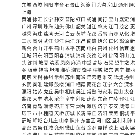
东城
西城
朝阳
丰台
石景山
海淀
门头沟
房山
通州
顺
上海
黄浦
徐汇
长宁
静安
普陀
虹口
杨浦
闵行
宝山
嘉定
浦
广州
深圳
珠海
汕头
佛山
韶关
湛江
肇庆
江门
茂名
惠
越秀
海珠
荔湾
天河
白云
黄埔
花都
番禺
南沙
从化
增
三水
高明
武江
浈江
曲江
乐昌
南雄
始兴
仁化
翁源
新
新会
台山
开平
鹤山
恩平
茂南
电白
高州
化州
信宜
惠
江城
阳东
阳西
阳春
清城
清新
英德
连州
佛冈
阳山
连
头
谢岗
塘厦
清溪
凤岗
麻涌
中堂
高埗
石碣
望牛墩
洪
乡
板芙
神湾
坦洲
湘桥
潮安
饶平
榕城
揭东
普宁
揭西
南京
无锡
徐州
常州
苏州
南通
连云港
淮安
盐城
扬州
玄武
秦淮
建邺
鼓楼
浦口
栖霞
雨花台
江宁
六合
溧水
溧阳
姑苏
虎丘
吴中
相城
吴江
常熟
张家港
昆山
太仓
盐都
大丰
响水
滨海
阜宁
射阳
建湖
东台
广陵
邗江
江
济南
青岛
淄博
枣庄
东营
烟台
潍坊
济宁
泰安
威海
日
历下
市中
槐荫
天桥
历城
长清
章丘
济阳
莱芜
钢城
平
薛城
峄城
台儿庄
山亭
滕州
东营区
河口区
垦利
利津
高密
昌邑
任城
兖州
微山
鱼台
金乡
嘉祥
汶上
泗水
梁
兰陵
费县
平邑
莒南
蒙阴
临沭
德城
陵城
宁津
庆云
临