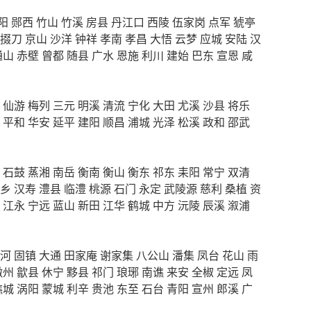
阳
郧西
竹山
竹溪
房县
丹江口
西陵
伍家岗
点军
猇亭
掇刀
京山
沙洋
钟祥
孝南
孝昌
大悟
云梦
应城
安陆
汉
通山
赤壁
曾都
随县
广水
恩施
利川
建始
巴东
宣恩
咸
仙游
梅列
三元
明溪
清流
宁化
大田
尤溪
沙县
将乐
平和
华安
延平
建阳
顺昌
浦城
光泽
松溪
政和
邵武
石鼓
蒸湘
南岳
衡南
衡山
衡东
祁东
耒阳
常宁
双清
乡
汉寿
澧县
临澧
桃源
石门
永定
武陵源
慈利
桑植
资
江永
宁远
蓝山
新田
江华
鹤城
中方
沅陵
辰溪
溆浦
河
固镇
大通
田家庵
谢家集
八公山
潘集
凤台
花山
雨
徽州
歙县
休宁
黟县
祁门
琅琊
南谯
来安
全椒
定远
凤
谯城
涡阳
蒙城
利辛
贵池
东至
石台
青阳
宣州
郎溪
广