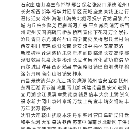
石家庄
唐山
秦皇岛
邯郸
邢台
保定
张家口
承德
沧州
长安
桥西
新华
裕华
井陉
矿区
藁城
鹿泉
栾城
正定
行
遵化
迁安
滦州
海港
山海关
北戴河
抚宁
青龙
昌黎
卢
城
内丘
柏乡
隆尧
巨鹿
新河
广宗
平乡
威县
清河
临西
州
定州
安国
高碑店
桥东
桥西
宣化
下花园
万全
崇礼
沧县
青县
东光
海兴
盐山
肃宁
南皮
吴桥
献县
孟村
泊
西安
铜川
宝鸡
咸阳
渭南
延安
汉中
榆林
安康
商洛
新城
碑林
莲湖
灞桥
未央
雁塔
阎良
临潼
长安
高陵
鄠
泾阳
乾县
礼泉
永寿
彬州
长武
旬邑
淳化
武功
临渭
华
南郑
城固
洋县
西乡
勉县
宁强
略阳
镇巴
留坝
佛坪
榆
洛南
丹凤
商南
山阳
镇安
柞水
南昌
景德镇
萍乡
九江
新余
鹰潭
赣州
吉安
宜春
抚州
东湖
西湖
青云谱
湾里
青山湖
新建
南昌县
安义
进贤
宜
月湖
余江
贵溪
章贡
南康
赣县
信丰
大余
上犹
崇义
福
永新
井冈山
袁州
奉新
万载
上高
宜丰
靖安
铜鼓
丰
万年
婺源
德兴
沈阳
大连
鞍山
抚顺
本溪
丹东
锦州
营口
阜新
辽阳
盘
和平
沈河
大东
皇姑
铁西
苏家屯
浑南
沈北新区
于洪
城
新抚
东洲
望花
顺城
抚顺县
新宾
清原
平山
溪湖
明