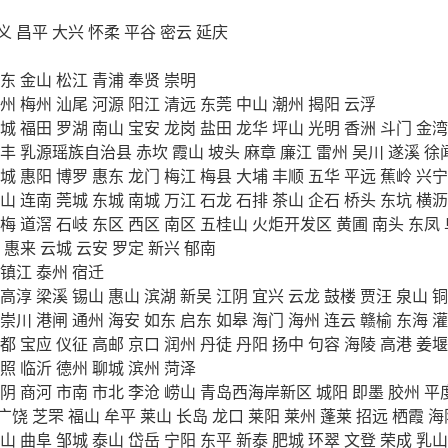
义
昌平
大兴
怀柔
平谷
密云
延庆
东
金山
松江
青浦
奉贤
崇明
州
梅州
汕尾
河源
阳江
清远
东莞
中山
潮州
揭阳
云浮
城
福田
罗湖
南山
宝安
龙岗
盐田
龙华
坪山
光明
香洲
斗门
金湾
丰
乳源瑶族自治县
赤坎
霞山
坡头
麻章
廉江
雷州
吴川
遂溪
徐
城
惠阳
博罗
惠东
龙门
梅江
梅县
大埔
丰顺
五华
平远
蕉岭
兴宁
山
连南
莞城
东城
南城
万江
石龙
石排
茶山
企石
桥头
东坑
横沥
梅
道滘
石岐
东区
西区
南区
五桂山
火炬开发区
黄圃
南头
东凤
惠来
云城
云安
罗定
新兴
郁南
镇江
泰州
宿迁
高淳
梁溪
锡山
惠山
滨湖
新吴
江阴
宜兴
云龙
鼓楼
贾汪
泉山
铜
崇川
港闸
通州
海安
如东
启东
如皋
海门
海州
连云
赣榆
东海
灌
都
宝应
仪征
高邮
京口
润州
丹徒
丹阳
扬中
句容
海陵
高港
姜堰
照
临沂
德州
聊城
滨州
菏泽
阴
商河
市南
市北
李沧
崂山
青岛西海岸新区
城阳
即墨
胶州
平
广饶
芝罘
福山
牟平
莱山
长岛
龙口
莱阳
莱州
蓬莱
招远
栖霞
海
山
曲阜
邹城
泰山
岱岳
宁阳
东平
新泰
肥城
环翠
文登
荣成
乳山