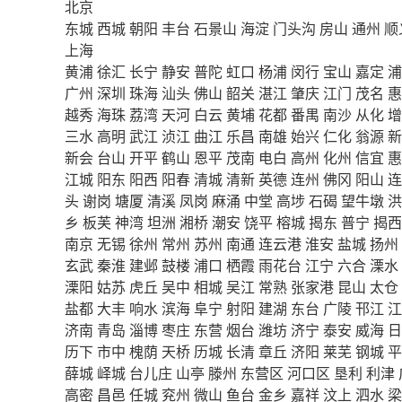
北京
东城
西城
朝阳
丰台
石景山
海淀
门头沟
房山
通州
顺
上海
黄浦
徐汇
长宁
静安
普陀
虹口
杨浦
闵行
宝山
嘉定
浦
广州
深圳
珠海
汕头
佛山
韶关
湛江
肇庆
江门
茂名
惠
越秀
海珠
荔湾
天河
白云
黄埔
花都
番禺
南沙
从化
增
三水
高明
武江
浈江
曲江
乐昌
南雄
始兴
仁化
翁源
新
新会
台山
开平
鹤山
恩平
茂南
电白
高州
化州
信宜
惠
江城
阳东
阳西
阳春
清城
清新
英德
连州
佛冈
阳山
连
头
谢岗
塘厦
清溪
凤岗
麻涌
中堂
高埗
石碣
望牛墩
洪
乡
板芙
神湾
坦洲
湘桥
潮安
饶平
榕城
揭东
普宁
揭西
南京
无锡
徐州
常州
苏州
南通
连云港
淮安
盐城
扬州
玄武
秦淮
建邺
鼓楼
浦口
栖霞
雨花台
江宁
六合
溧水
溧阳
姑苏
虎丘
吴中
相城
吴江
常熟
张家港
昆山
太仓
盐都
大丰
响水
滨海
阜宁
射阳
建湖
东台
广陵
邗江
江
济南
青岛
淄博
枣庄
东营
烟台
潍坊
济宁
泰安
威海
日
历下
市中
槐荫
天桥
历城
长清
章丘
济阳
莱芜
钢城
平
薛城
峄城
台儿庄
山亭
滕州
东营区
河口区
垦利
利津
高密
昌邑
任城
兖州
微山
鱼台
金乡
嘉祥
汶上
泗水
梁