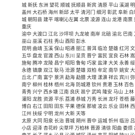
城
新抚
东洲
望花
顺城
抚顺县
新宾
清原
平山
溪湖
明
盖州
大石桥
海州
新邱
太平
清河门
细河
彰武
阜新
白
城
朝阳县
建平
喀喇沁左翼
北票
凌源
连山
龙港
南票
重庆
渝中
大渡口
江北
沙坪坝
九龙坡
南岸
北碚
渝北
巴南
巫山
巫溪
石柱
秀山
酉阳
彭水
昆明
曲靖
玉溪
保山
昭通
丽江
普洱
临沧
楚雄
红河
文
五华
盘龙
官渡
西山
东川
呈贡
晋宁
富民
宜良
石林
嵩
施甸
腾冲
龙陵
昌宁
昭阳
鲁甸
巧家
盐津
大关
永善
绥
永德
镇康
双江
耿马
沧源
楚雄
双柏
牟定
南华
姚安
大
丘北
广南
富宁
景洪
勐海
勐腊
大理
漾濞
祥云
宾川
弥
南宁
柳州
桂林
梧州
北海
防城港
钦州
贵港
玉林
百色
青秀
兴宁
西乡塘
江南
良庆
邕宁
武鸣
隆安
马山
上林
灌阳
龙胜
资源
平乐
荔浦
恭城
万秀
长洲
龙圩
苍梧
藤
博白
右江
田阳
田东
平果
德保
那坡
凌云
乐业
田林
西
江州
扶绥
宁明
龙州
大新
天等
太原
大同
阳泉
长治
晋城
朔州
晋中
运城
忻州
临汾
吕
小店
迎泽
杏花岭
尖草坪
万柏林
晋源
清徐
阳曲
娄烦
壶关
长子
武乡
沁县
沁源
城区
泽州
高平
阳城
陵川
沁