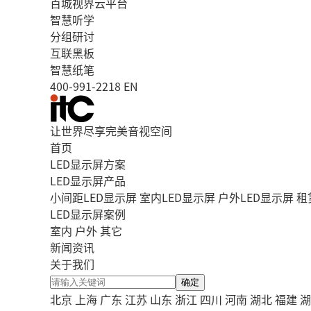
百城视界云平台
智慧听学
分组研讨
互联黑板
智慧纸笔
400-991-2218
EN
让世界尽享完美音视空间
首页
LED显示屏方案
LED显示屏产品
小间距LED显示屏
室内LED显示屏
户外LED显示屏
租
LED显示屏案例
室内
户外
其它
新闻资讯
关于我们
确定
北京
上海
广东
江苏
山东
浙江
四川
河南
湖北
福建
湖