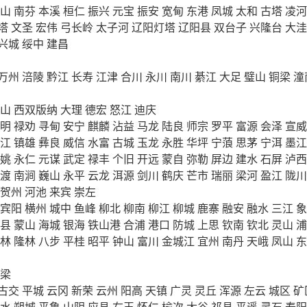
山
南芬
本溪
桓仁
振兴
元宝
振安
宽甸
东港
凤城
太和
古塔
凌河
塔
文圣
宏伟
弓长岭
太子河
辽阳灯塔
辽阳县
双台子
兴隆台
大洼
兴城
绥中
建昌
万州
涪陵
黔江
长寿
江津
合川
永川
南川
綦江
大足
璧山
铜梁
潼
山
西双版纳
大理
德宏
怒江
迪庆
明
禄劝
寻甸
安宁
麒麟
沾益
马龙
陆良
师宗
罗平
富源
会泽
宣威
江
镇雄
彝良
威信
水富
古城
玉龙
永胜
华坪
宁蒗
思茅
宁洱
墨江
姚
永仁
元谋
武定
禄丰
个旧
开远
蒙自
弥勒
屏边
建水
石屏
泸西
渡
南涧
巍山
永平
云龙
洱源
剑川
鹤庆
芒市
瑞丽
梁河
盈江
陇川
贺州
河池
来宾
崇左
宾阳
横州
城中
鱼峰
柳北
柳南
柳江
柳城
鹿寨
融安
融水
三江
象
县
蒙山
海城
银海
铁山港
合浦
港口
防城
上思
钦南
钦北
灵山
浦
林
隆林
八步
平桂
昭平
钟山
富川
金城江
宜州
南丹
天峨
凤山
东
梁
古交
平城
云冈
新荣
云州
阳高
天镇
广灵
灵丘
浑源
左云
城区
矿
水
朔城
平鲁
山阴
应县
右玉
怀仁
榆次
太谷
祁县
平遥
灵石
寿阳