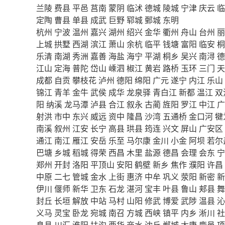
兰陵
费县
平邑
莒南
蒙阴
临沭
德城
陵城
宁津
庆云
临
定陶
曹县
单县
成武
巨野
郓城
鄄城
东明
杭州
宁波
温州
嘉兴
湖州
绍兴
金华
衢州
舟山
台州
丽
上城
拱墅
西湖
滨江
萧山
余杭
临平
钱塘
富阳
临安
桐
乐清
南湖
秀洲
嘉善
海盐
海宁
平湖
桐乡
吴兴
南浔
德
江山
定海
普陀
岱山
嵊泗
椒江
黄岩
路桥
玉环
三门
天
成都
自贡
攀枝花
泸州
德阳
绵阳
广元
遂宁
内江
乐山
锦江
青羊
金牛
武侯
成华
龙泉驿
青白江
新都
温江
双
阳
纳溪
龙马潭
泸县
合江
叙永
古蔺
旌阳
罗江
中江
广
射洪
市中
东兴
威远
资中
隆昌
沙湾
五通桥
金口河
犍
南溪
叙州
江安
长宁
高县
珙县
筠连
兴文
屏山
广安区
通江
南江
雁江
安岳
乐至
马尔康
金川
小金
阿坝
若尔
巴塘
乡城
稻城
得荣
西昌
木里
盐源
德昌
会理
会东
宁
郑州
开封
洛阳
平顶山
安阳
鹤壁
新乡
焦作
濮阳
许昌
中原
二七
管城
金水
上街
惠济
中牟
巩义
荥阳
新密
新
伊川
偃师
新华
卫东
石龙
湛河
宝丰
叶县
鲁山
郏县
舞
封丘
长垣
解放
中站
马村
山阳
修武
博爱
武陟
温县
沁
义马
灵宝
卧龙
宛城
南召
方城
西峡
镇平
内乡
淅川
社
息县
川汇
淮阳
扶沟
西华
商水
沈丘
郸城
太康
鹿邑
项