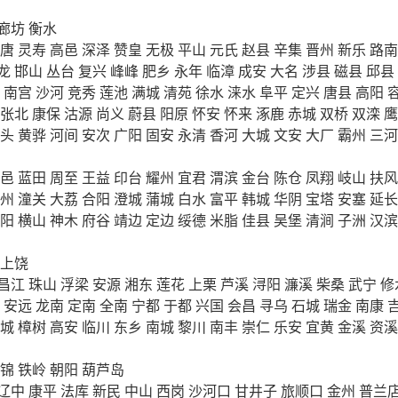
廊坊
衡水
唐
灵寿
高邑
深泽
赞皇
无极
平山
元氏
赵县
辛集
晋州
新乐
路南
龙
邯山
丛台
复兴
峰峰
肥乡
永年
临漳
成安
大名
涉县
磁县
邱县
南宫
沙河
竞秀
莲池
满城
清苑
徐水
涞水
阜平
定兴
唐县
高阳
张北
康保
沽源
尚义
蔚县
阳原
怀安
怀来
涿鹿
赤城
双桥
双滦
鹰
头
黄骅
河间
安次
广阳
固安
永清
香河
大城
文安
大厂
霸州
三河
邑
蓝田
周至
王益
印台
耀州
宜君
渭滨
金台
陈仓
凤翔
岐山
扶风
州
潼关
大荔
合阳
澄城
蒲城
白水
富平
韩城
华阴
宝塔
安塞
延长
阳
横山
神木
府谷
靖边
定边
绥德
米脂
佳县
吴堡
清涧
子洲
汉滨
上饶
昌江
珠山
浮梁
安源
湘东
莲花
上栗
芦溪
浔阳
濂溪
柴桑
武宁
修
安远
龙南
定南
全南
宁都
于都
兴国
会昌
寻乌
石城
瑞金
南康
城
樟树
高安
临川
东乡
南城
黎川
南丰
崇仁
乐安
宜黄
金溪
资溪
锦
铁岭
朝阳
葫芦岛
辽中
康平
法库
新民
中山
西岗
沙河口
甘井子
旅顺口
金州
普兰