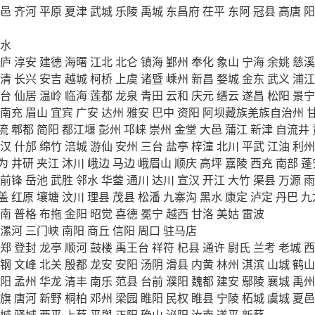
邑
齐河
平原
夏津
武城
乐陵
禹城
东昌府
茌平
东阿
冠县
高唐
阳
水
庐
淳安
建德
海曙
江北
北仑
镇海
鄞州
奉化
象山
宁海
余姚
慈溪
清
长兴
安吉
越城
柯桥
上虞
诸暨
嵊州
新昌
婺城
金东
武义
浦江
台
仙居
温岭
临海
莲都
龙泉
青田
云和
庆元
缙云
遂昌
松阳
景宁
南充
眉山
宜宾
广安
达州
雅安
巴中
资阳
阿坝藏族羌族自治州
流
郫都
简阳
都江堰
彭州
邛崃
崇州
金堂
大邑
蒲江
新津
自流井
汉
什邡
绵竹
涪城
游仙
安州
三台
盐亭
梓潼
北川
平武
江油
利州
为
井研
夹江
沐川
峨边
马边
峨眉山
顺庆
高坪
嘉陵
西充
南部
蓬
前锋
岳池
武胜
邻水
华蓥
通川
达川
宣汉
开江
大竹
渠县
万源
雨
盖
红原
壤塘
汶川
理县
茂县
松潘
九寨沟
黑水
康定
泸定
丹巴
九
南
普格
布拖
金阳
昭觉
喜德
冕宁
越西
甘洛
美姑
雷波
漯河
三门峡
南阳
商丘
信阳
周口
驻马店
郑
登封
龙亭
顺河
鼓楼
禹王台
祥符
杞县
通许
尉氏
兰考
老城
西
钢
文峰
北关
殷都
龙安
安阳
汤阴
滑县
内黄
林州
淇滨
山城
鹤山
阳
孟州
华龙
清丰
南乐
范县
台前
濮阳
魏都
建安
鄢陵
襄城
禹州
旗
唐河
新野
桐柏
邓州
梁园
睢阳
民权
睢县
宁陵
柘城
虞城
夏邑
城
驿城
西平
上蔡
平舆
正阳
确山
泌阳
汝南
遂平
新蔡