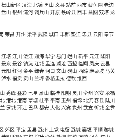
松山新区
凌海
北镇
黑山
义县
站前
西市
鲅鱼圈
老边
盘山
银州
清河
调兵山
开原
铁岭县
西丰
昌图
双塔
龙
南
荣昌
开州
梁平
武隆
城口
丰都
垫江
忠县
云阳
奉节
红塔
江川
澄江
通海
华宁
易门
峨山
新平
元江
隆阳
景东
景谷
镇沅
江城
孟连
澜沧
西盟
临翔
凤庆
云县
元阳
红河
金平
绿春
河口
文山
砚山
西畴
麻栗坡
马关
泸水
福贡
贡山
兰坪
香格里拉
德钦
维西
山
秀峰
叠彩
七星
雁山
临桂
阳朔
灵川
全州
兴安
永福
北
港北
港南
覃塘
桂平
平南
玉州
福绵
北流
容县
陆川
兰
罗城
环江
巴马
都安
大化
兴宾
象州
武宣
忻城
金秀
区
郊区
平定
盂县
潞州
上党
屯留
潞城
襄垣
平顺
黎城
昔阳
和顺
左权
榆社
介休
盐湖
临猗
万荣
闻喜
稷山