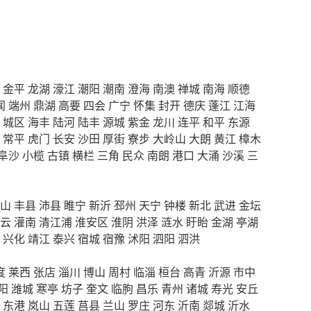
金平
龙湖
濠江
潮阳
潮南
澄海
南澳
禅城
南海
顺德
闻
端州
鼎湖
高要
四会
广宁
怀集
封开
德庆
蓬江
江海
城区
海丰
陆河
陆丰
源城
紫金
龙川
连平
和平
东源
常平
虎门
长安
沙田
厚街
寮步
大岭山
大朗
黄江
樟木
阜沙
小榄
古镇
横栏
三角
民众
南朗
港口
大涌
沙溪
三
山
丰县
沛县
睢宁
新沂
邳州
天宁
钟楼
新北
武进
金坛
云
灌南
清江浦
淮安区
淮阴
洪泽
涟水
盱眙
金湖
亭湖
兴化
靖江
泰兴
宿城
宿豫
沭阳
泗阳
泗洪
度
莱西
张店
淄川
博山
周村
临淄
桓台
高青
沂源
市中
阳
潍城
寒亭
坊子
奎文
临朐
昌乐
青州
诸城
寿光
安丘
东港
岚山
五莲
莒县
兰山
罗庄
河东
沂南
郯城
沂水