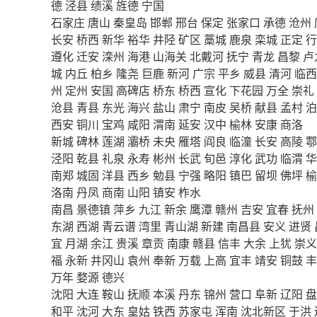
德
泾县
绩溪
旌德
宁国
石家庄
唐山
秦皇岛
邯郸
邢台
保定
张家口
承德
沧州
长安
桥西
新华
裕华
井陉
矿区
藁城
鹿泉
栾城
正定
行
遵化
迁安
滦州
海港
山海关
北戴河
抚宁
青龙
昌黎
卢
城
内丘
柏乡
隆尧
巨鹿
新河
广宗
平乡
威县
清河
临西
州
定州
安国
高碑店
桥东
桥西
宣化
下花园
万全
崇礼
沧县
青县
东光
海兴
盐山
肃宁
南皮
吴桥
献县
孟村
泊
西安
铜川
宝鸡
咸阳
渭南
延安
汉中
榆林
安康
商洛
新城
碑林
莲湖
灞桥
未央
雁塔
阎良
临潼
长安
高陵
鄠
泾阳
乾县
礼泉
永寿
彬州
长武
旬邑
淳化
武功
临渭
华
南郑
城固
洋县
西乡
勉县
宁强
略阳
镇巴
留坝
佛坪
榆
洛南
丹凤
商南
山阳
镇安
柞水
南昌
景德镇
萍乡
九江
新余
鹰潭
赣州
吉安
宜春
抚州
东湖
西湖
青云谱
湾里
青山湖
新建
南昌县
安义
进贤
宜
月湖
余江
贵溪
章贡
南康
赣县
信丰
大余
上犹
崇义
福
永新
井冈山
袁州
奉新
万载
上高
宜丰
靖安
铜鼓
丰
万年
婺源
德兴
沈阳
大连
鞍山
抚顺
本溪
丹东
锦州
营口
阜新
辽阳
盘
和平
沈河
大东
皇姑
铁西
苏家屯
浑南
沈北新区
于洪