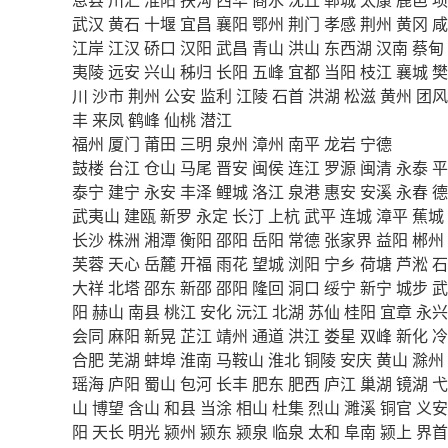
武汉
黄石
十堰
宜昌
襄阳
鄂州
荆门
孝感
荆州
黄冈
咸
江岸
江汉
硚口
汉阳
武昌
青山
洪山
东西湖
汉南
蔡甸
夷陵
远安
兴山
秭归
长阳
五峰
宜都
当阳
枝江
襄城
樊
川
沙市
荆州
公安
监利
江陵
石首
洪湖
松滋
黄州
团风
丰
来凤
鹤峰
仙桃
潜江
福州
厦门
莆田
三明
泉州
漳州
南平
龙岩
宁德
鼓楼
台江
仓山
马尾
晋安
闽侯
连江
罗源
闽清
永泰
平
泰宁
建宁
永安
丰泽
鲤城
洛江
泉港
惠安
安溪
永春
德
武夷山
建瓯
新罗
永定
长汀
上杭
武平
连城
漳平
蕉城
长沙
株洲
湘潭
衡阳
邵阳
岳阳
常德
张家界
益阳
郴州
芙蓉
天心
岳麓
开福
雨花
望城
浏阳
宁乡
荷塘
芦淞
石
大祥
北塔
邵东
新邵
邵阳
隆回
洞口
绥宁
新宁
城步
武
阳
赫山
南县
桃江
安化
沅江
北湖
苏仙
桂阳
宜章
永兴
会同
麻阳
新晃
芷江
靖州
通道
洪江
娄星
双峰
新化
冷
合肥
芜湖
蚌埠
淮南
马鞍山
淮北
铜陵
安庆
黄山
滁州
瑶海
庐阳
蜀山
包河
长丰
肥东
肥西
庐江
巢湖
镜湖
弋
山
博望
含山
和县
当涂
相山
杜集
烈山
濉溪
铜官
义安
阳
天长
明光
颍州
颍东
颍泉
临泉
太和
阜南
颍上
界首