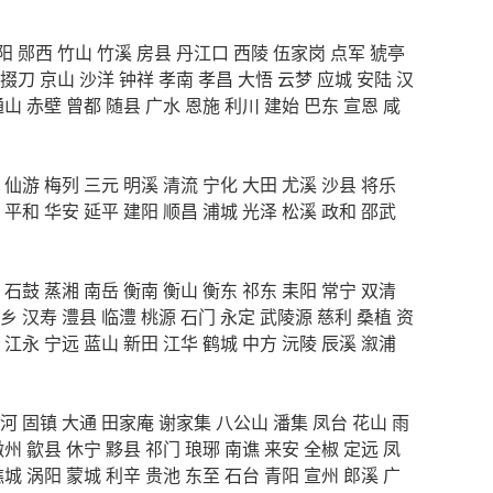
阳
郧西
竹山
竹溪
房县
丹江口
西陵
伍家岗
点军
猇亭
掇刀
京山
沙洋
钟祥
孝南
孝昌
大悟
云梦
应城
安陆
汉
通山
赤壁
曾都
随县
广水
恩施
利川
建始
巴东
宣恩
咸
仙游
梅列
三元
明溪
清流
宁化
大田
尤溪
沙县
将乐
平和
华安
延平
建阳
顺昌
浦城
光泽
松溪
政和
邵武
石鼓
蒸湘
南岳
衡南
衡山
衡东
祁东
耒阳
常宁
双清
乡
汉寿
澧县
临澧
桃源
石门
永定
武陵源
慈利
桑植
资
江永
宁远
蓝山
新田
江华
鹤城
中方
沅陵
辰溪
溆浦
河
固镇
大通
田家庵
谢家集
八公山
潘集
凤台
花山
雨
徽州
歙县
休宁
黟县
祁门
琅琊
南谯
来安
全椒
定远
凤
谯城
涡阳
蒙城
利辛
贵池
东至
石台
青阳
宣州
郎溪
广