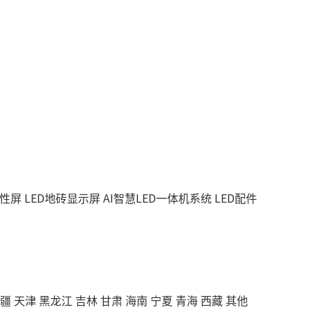
柔性屏
LED地砖显示屏
AI智慧LED一体机系统
LED配件
疆
天津
黑龙江
吉林
甘肃
海南
宁夏
青海
西藏
其他