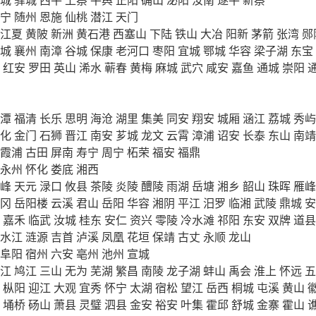
宁
随州
恩施
仙桃
潜江
天门
江夏
黄陂
新洲
黄石港
西塞山
下陆
铁山
大冶
阳新
茅箭
张湾
郧
城
襄州
南漳
谷城
保康
老河口
枣阳
宜城
鄂城
华容
梁子湖
东宝
红安
罗田
英山
浠水
蕲春
黄梅
麻城
武穴
咸安
嘉鱼
通城
崇阳
潭
福清
长乐
思明
海沧
湖里
集美
同安
翔安
城厢
涵江
荔城
秀屿
化
金门
石狮
晋江
南安
芗城
龙文
云霄
漳浦
诏安
长泰
东山
南靖
霞浦
古田
屏南
寿宁
周宁
柘荣
福安
福鼎
永州
怀化
娄底
湘西
峰
天元
渌口
攸县
茶陵
炎陵
醴陵
雨湖
岳塘
湘乡
韶山
珠晖
雁峰
冈
岳阳楼
云溪
君山
岳阳
华容
湘阴
平江
汨罗
临湘
武陵
鼎城
安
嘉禾
临武
汝城
桂东
安仁
资兴
零陵
冷水滩
祁阳
东安
双牌
道县
水江
涟源
吉首
泸溪
凤凰
花垣
保靖
古丈
永顺
龙山
阜阳
宿州
六安
亳州
池州
宣城
江
鸠江
三山
无为
芜湖
繁昌
南陵
龙子湖
蚌山
禹会
淮上
怀远
五
枞阳
迎江
大观
宜秀
怀宁
太湖
宿松
望江
岳西
桐城
屯溪
黄山
埇桥
砀山
萧县
灵璧
泗县
金安
裕安
叶集
霍邱
舒城
金寨
霍山