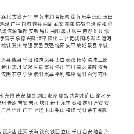
路北
古冶
开平
丰南
丰润
曹妃甸
滦南
乐亭
迁西
玉田
鸡泽
广平
馆陶
魏县
曲周
武安
襄都
信都
任泽
南和
临
容城
涞源
望都
安新
易县
曲阳
蠡县
顺平
博野
雄县
涿
手营子
承德
兴隆
滦平
隆化
丰宁
宽城
围场
新华
运河
桃城
冀州
枣强
武邑
武强
饶阳
安平
故城
景县
阜城
眉县
陇县
千阳
麟游
凤县
太白
秦都
杨陵
渭城
三原
延川
志丹
吴起
甘泉
富县
洛川
宜川
黄龙
黄陵
汉台
汉阴
石泉
宁陕
紫阳
岚皋
平利
镇坪
旬阳
白河
商州
水
永修
德安
都昌
湖口
彭泽
瑞昌
共青城
庐山
渝水
分
吉州
青原
吉安
吉水
峡江
新干
永丰
泰和
遂川
万安
安
广昌
信州
广丰
上饶
玉山
铅山
横峰
弋阳
余干
鄱阳
店
瓦房店
庄河
长海
铁东
铁西
立山
千山
台安
岫岩
海