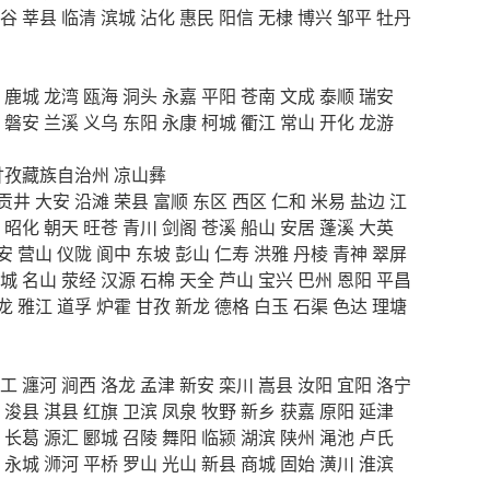
谷
莘县
临清
滨城
沾化
惠民
阳信
无棣
博兴
邹平
牡丹
鹿城
龙湾
瓯海
洞头
永嘉
平阳
苍南
文成
泰顺
瑞安
磐安
兰溪
义乌
东阳
永康
柯城
衢江
常山
开化
龙游
甘孜藏族自治州
凉山彝
贡井
大安
沿滩
荣县
富顺
东区
西区
仁和
米易
盐边
江
昭化
朝天
旺苍
青川
剑阁
苍溪
船山
安居
蓬溪
大英
安
营山
仪陇
阆中
东坡
彭山
仁寿
洪雅
丹棱
青神
翠屏
城
名山
荥经
汉源
石棉
天全
芦山
宝兴
巴州
恩阳
平昌
龙
雅江
道孚
炉霍
甘孜
新龙
德格
白玉
石渠
色达
理塘
工
瀍河
涧西
洛龙
孟津
新安
栾川
嵩县
汝阳
宜阳
洛宁
浚县
淇县
红旗
卫滨
凤泉
牧野
新乡
获嘉
原阳
延津
长葛
源汇
郾城
召陵
舞阳
临颍
湖滨
陕州
渑池
卢氏
永城
浉河
平桥
罗山
光山
新县
商城
固始
潢川
淮滨