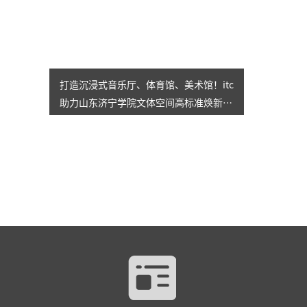
打造沉浸式音乐厅、体育馆、美术馆！itc
助力山东济宁学院文体空间高标准焕新升
级→