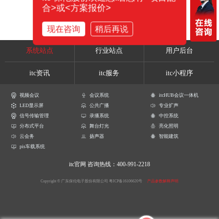
合>或<方案报价>
现在咨询
稍后再说
系统站点
行业站点
用户后台
itc资讯
itc服务
itc小程序
视频会议
会议系统
itcHUB会议一体机
LED显示屏
公共广播
专业扩声
信号传输管理
录播系统
中控系统
分布式平台
舞台灯光
亮化照明
云会务
扬声器
智能建筑
pis车载系统
itc官网
咨询热线：400-991-2218
Copyright © 广东保伦电子股份有限公司
粤ICP备16106620号
产品参数解释声明