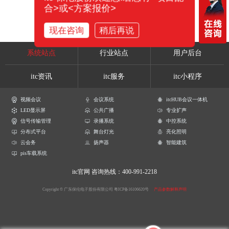
合>或<方案报价>
现在咨询
稍后再说
系统站点
行业站点
用户后台
itc资讯
itc服务
itc小程序
视频会议
会议系统
itcHUB会议一体机
LED显示屏
公共广播
专业扩声
信号传输管理
录播系统
中控系统
分布式平台
舞台灯光
亮化照明
云会务
扬声器
智能建筑
pis车载系统
itc官网
咨询热线：400-991-2218
Copyright © 广东保伦电子股份有限公司
粤ICP备16106620号
产品参数解释声明